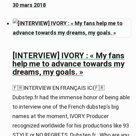
30 mars 2018
[INTERVIEW] IVORY : « My fans
help me to advance towards my
dreams, my goals. »
🇫🇷INTERVIEW EN FRANÇAIS ICI🇫🇷
Dubstep.fr had the immense honor of being able
to interview one of the French dubstep’s big
names at the moment, IVORY. Producer
recognized worldwide for his productions like 93
STYLE or NO REGRETS. Dubstep.fr : Who are you