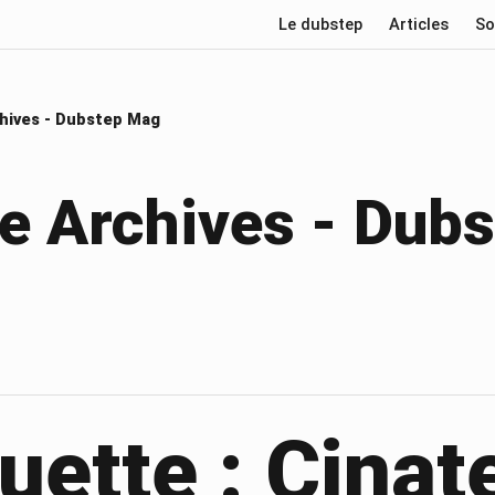
Le dubstep
Articles
So
hives - Dubstep Mag
e Archives - Dub
uette : Cinat