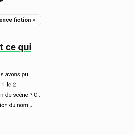
t ce qui
us avons pu
 1 le 2
m de scène ? C :
lation du nom…