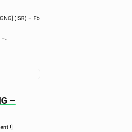
GNG] (ISR) – Fb
X –…
NG –
ent !]