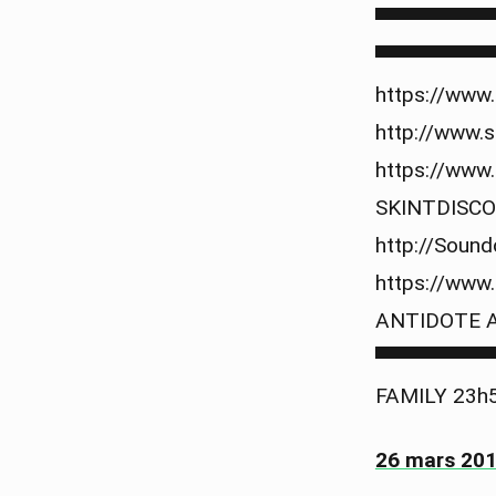
▀▀▀▀▀▀▀▀
▀▀▀▀▀▀▀▀
https://www.
http://www.
https://www.
SKINTDISCO 
http://Soun
https://www
ANTIDOTE 
▀▀▀▀▀▀▀▀▀
FAMILY 23h
26 mars 20