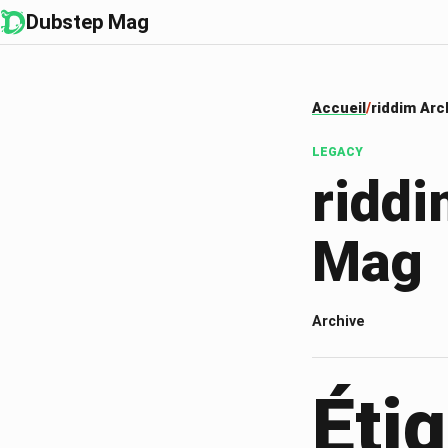
Dubstep Mag
Accueil
riddim Arc
LEGACY
riddi
Mag
Archive
Étiq