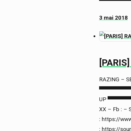
▀▀▀▀▀▀▀▀
3 mai 2018
[PARIS]
RAZING – S
▀▀▀▀▀▀▀▀▀
UP ▀▀▀▀▀▀
XX – Fb : –
: https://w
: https://s