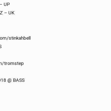
– UP
 – UK
com/stinkahbell
S
m/tromstep
18 @ BASS