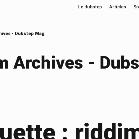
Le dubstep
Articles
So
hives - Dubstep Mag
m Archives - Dub
uette : riddi