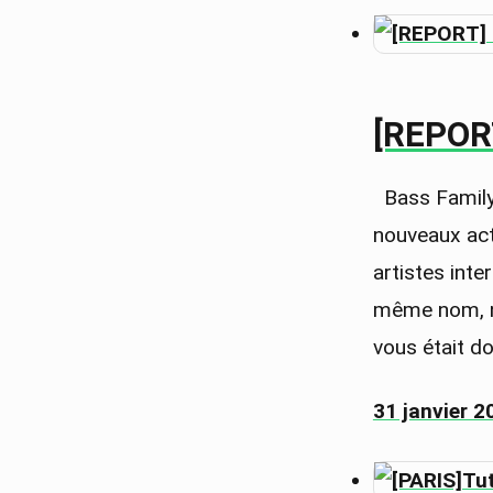
[REPOR
Bass Family 
nouveaux act
artistes inte
même nom, nou
vous était d
31 janvier 2