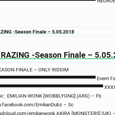
▀▀▀▀▀▀▀▀▀▀▀▀▀▀▀▀▀▀▀▀▀▀▀▀▀▀▀▀▀ NEUROB
 RAZING -Season Finale – 5.05
EASON FINALE – ONLY RIDDIM
▀▀▀▀▀▀▀▀▀▀▀▀▀▀▀▀▀▀▀▀▀▀▀▀▀▀▀▀ Event Fac
▀▀▀▀▀▀▀▀▀▀▀▀▀▀▀▀▀▀▀▀▀▀▀▀▀▀▀▀▀▀▀ XXXXXX
 Sc : EMILIAN WONK [WOBBLYGNG] (ARG) – Fb
ww.facebook.com/EmilianDubz – Sc
oundcloud.com/emilianwonk AKIRA [MONSTERS] (UK) 