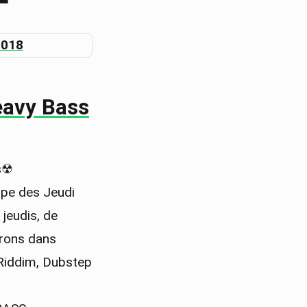
eavy Bass
s☢
 des Jeudi
 jeudis, de
erons dans
 Riddim, Dubstep