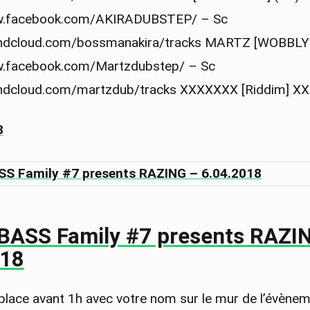
ww.facebook.com/AKIRADUBSTEP/ – Sc
oundcloud.com/bossmanakira/tracks MARTZ [WOBBLY
ww.facebook.com/Martzdubstep/ – Sc
oundcloud.com/martzdub/tracks XXXXXXX [Riddim] X
8
]BASS Family #7 presents RAZI
018
 place avant 1h avec votre nom sur le mur de l’évènem