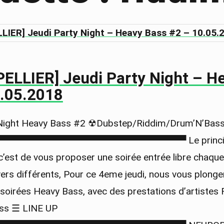
ELLIER] Jeudi Party Night – H
0.05.2018
 Night Heavy Bass #2 ☢Dubstep/Riddim/Drum’N’Bas
▀▀▀▀▀▀▀▀▀▀▀▀▀▀▀▀▀▀▀▀▀▀▀▀▀▀▀▀ Le principe
c’est de vous proposer une soirée entrée libre chaque
ivers différents, Pour ce 4eme jeudi, nous vous plong
s soirées Heavy Bass, avec des prestations d’artistes
ass ☰ LINE UP