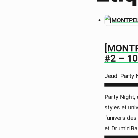
[MONTP
#2 – 1
Jeudi Party
▀▀▀▀▀▀▀▀▀
Party Night, 
styles et un
l’univers de
et Drum’n’B