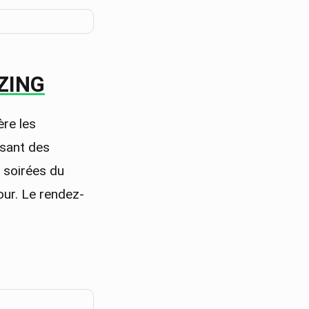
AZING
re les
osant des
s soirées du
our. Le rendez-