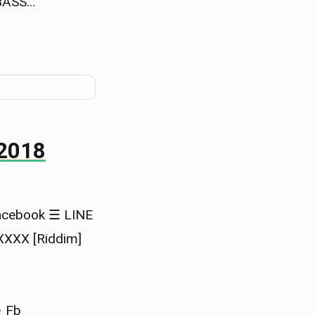
ASS…
.2018
ebook ☰ LINE
X [Riddim]
– Fb