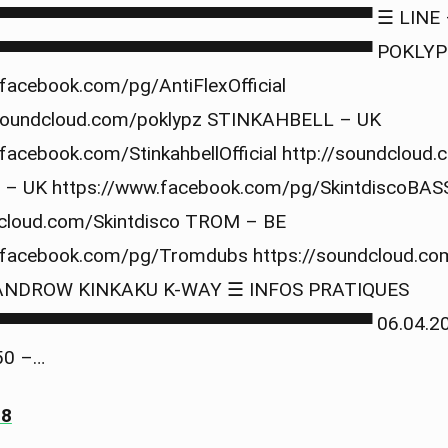
▀▀▀▀▀▀▀▀▀▀▀▀▀▀▀▀▀▀▀▀▀▀▀▀▀▀▀▀▀ ☰ LINE 
▀▀▀▀▀▀▀▀▀▀▀▀▀▀▀▀▀▀▀▀▀▀▀▀▀▀▀▀▀ POKLYPZ
facebook.com/pg/AntiFlexOfficial
soundcloud.com/poklypz STINKAHBELL – UK
facebook.com/StinkahbellOfficial http://soundcloud.
– UK https://www.facebook.com/pg/SkintdiscoBAS
dcloud.com/Skintdisco TROM – BE
.facebook.com/pg/Tromdubs https://soundcloud.co
ANDROW KINKAKU K-WAY ☰ INFOS PRATIQUES
▀▀▀▀▀▀▀▀▀▀▀▀▀▀▀▀▀▀▀▀▀▀▀▀▀▀▀▀ 06.04.20
50 –…
18