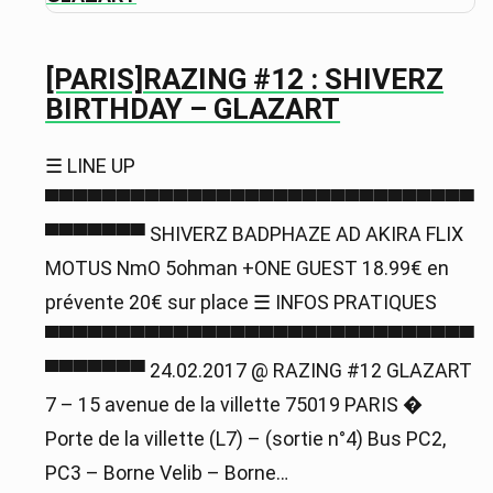
[PARIS]RAZING #12 : SHIVERZ
BIRTHDAY – GLAZART
☰ LINE UP
▀▀▀▀▀▀▀▀▀▀▀▀▀▀▀▀▀▀▀▀▀▀▀▀▀▀▀▀▀▀
▀▀▀▀▀▀▀ SHIVERZ BADPHAZE AD AKIRA FLIX
MOTUS NmO 5ohman +ONE GUEST 18.99€ en
prévente 20€ sur place ☰ INFOS PRATIQUES
▀▀▀▀▀▀▀▀▀▀▀▀▀▀▀▀▀▀▀▀▀▀▀▀▀▀▀▀▀▀
▀▀▀▀▀▀▀ 24.02.2017 @ RAZING #12 GLAZART
7 – 15 avenue de la villette 75019 PARIS �
Porte de la villette (L7) – (sortie n°4) Bus PC2,
PC3 – Borne Velib – Borne…