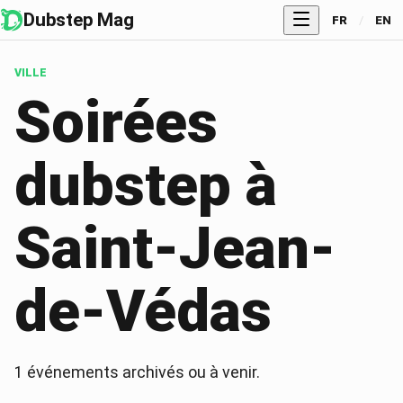
Dubstep Mag
FR
/
EN
VILLE
Soirées
dubstep à
Saint-Jean-
de-Védas
1
événements archivés ou à venir.