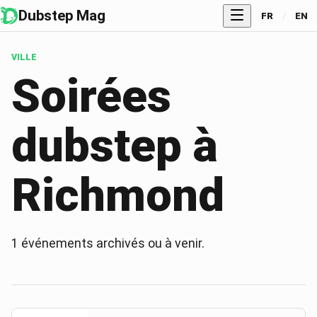
Dubstep Mag
FR
/
EN
VILLE
Soirées
dubstep à
Richmond
1
événements archivés ou à venir.