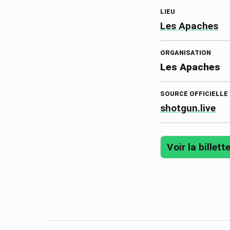
LIEU
Les Apaches
ORGANISATION
Les Apaches
SOURCE OFFICIELLE
shotgun.live
Voir la billette