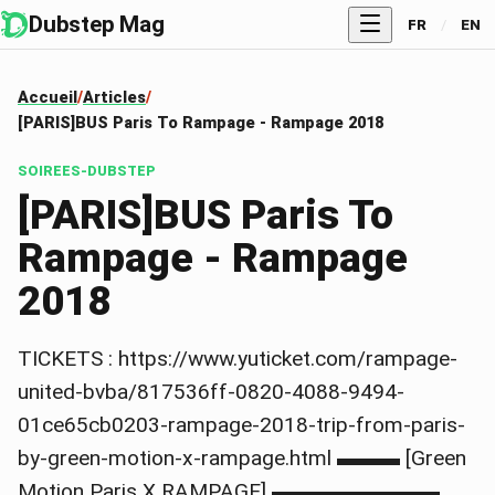
Dubstep Mag
FR
/
EN
Accueil
Articles
[PARIS]BUS Paris To Rampage - Rampage 2018
SOIREES-DUBSTEP
[PARIS]BUS Paris To
Rampage - Rampage
2018
TICKETS : https://www.yuticket.com/rampage-
united-bvba/817536ff-0820-4088-9494-
01ce65cb0203-rampage-2018-trip-from-paris-
by-green-motion-x-rampage.html ▬▬▬ [Green
Motion Paris X RAMPAGE] ▬▬▬▬▬▬▬▬