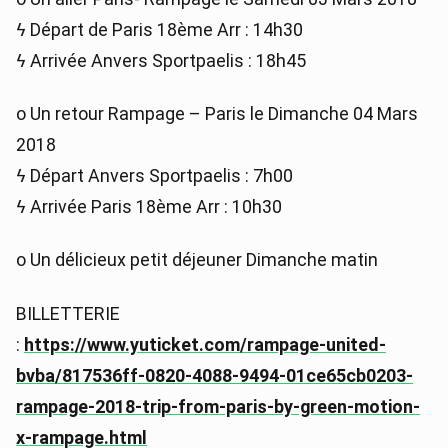
ϟ Départ de Paris 18ème Arr : 14h30
ϟ Arrivée Anvers Sportpaelis : 18h45
o Un retour Rampage – Paris le Dimanche 04 Mars
2018
ϟ Départ Anvers Sportpaelis : 7h00
ϟ Arrivée Paris 18ème Arr : 10h30
o Un délicieux petit déjeuner Dimanche matin
BILLETTERIE
:
https://www.yuticket.com/rampage-united-
bvba/817536ff-0820-4088-9494-01ce65cb0203-
rampage-2018-trip-from-paris-by-green-motion-
x-rampage.html