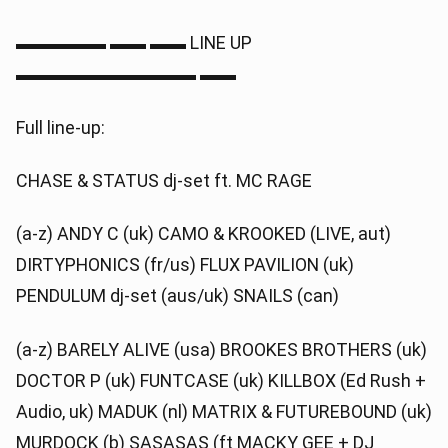
▬▬▬▬▬ ▬▬ ▬▬ LINE UP
▬▬▬▬▬▬▬▬▬▬ ▬▬
Full line-up:
CHASE & STATUS dj-set ft. MC RAGE
(a-z) ANDY C (uk) CAMO & KROOKED (LIVE, aut)
DIRTYPHONICS (fr/us) FLUX PAVILION (uk)
PENDULUM dj-set (aus/uk) SNAILS (can)
(a-z) BARELY ALIVE (usa) BROOKES BROTHERS (uk)
DOCTOR P (uk) FUNTCASE (uk) KILLBOX (Ed Rush +
Audio, uk) MADUK (nl) MATRIX & FUTUREBOUND (uk)
MURDOCK (b) SASASAS (ft MACKY GEE + DJ