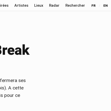
irées
Artistes
Lieux
Radar
Rechercher
FR
/
EN
Break
r fermera ses
is). A cette
is pour ce