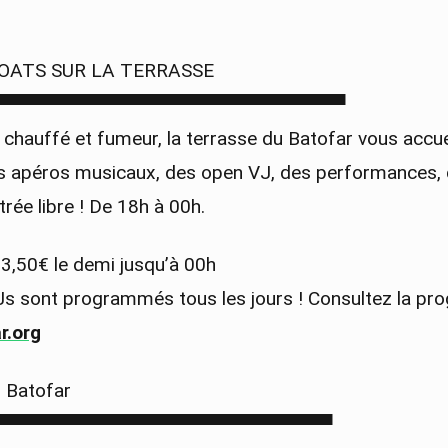
OATS SUR LA TERRASSE
▀▀▀▀▀▀▀▀▀▀▀▀▀▀▀▀▀▀▀▀▀▀▀▀▀▀▀
 chauffé et fumeur, la terrasse du Batofar vous accue
s apéros musicaux, des open VJ, des performances,
rée libre ! De 18h à 00h.
 3,50€ le demi jusqu’à 00h
Js sont programmés tous les jours ! Consultez la p
r.org
Batofar
▀▀▀▀▀▀▀▀▀▀▀▀▀▀▀▀▀▀▀▀▀▀▀▀▀▀