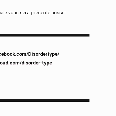
ale vous sera présenté aussi !
▀▀▀▀▀▀▀▀▀▀▀▀▀▀▀▀▀▀▀▀▀▀▀▀▀▀▀
cebook.com/Disordertype/
loud.com/disorder-type
▀▀▀▀▀▀▀▀▀▀▀▀▀▀▀▀▀▀▀▀▀▀▀▀▀▀▀