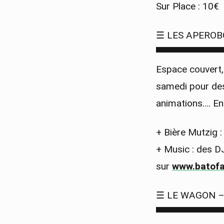
Sur Place : 10€
☰ LES APEROB
▀▀▀▀▀▀▀▀▀▀
Espace couvert,
samedi pour de
animations…. Ent
+ Bière Mutzig :
+ Music : des D
sur
www.batofa
☰ LE WAGON – 
▀▀▀▀▀▀▀▀▀▀