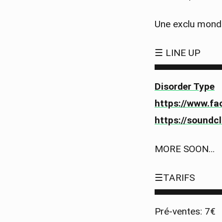
Une exclu mondi
☰ LINE UP
▀▀▀▀▀▀▀▀▀▀
Disorder Type
https://www.fa
https://soundc
MORE SOON…
☰TARIFS
▀▀▀▀▀▀▀▀▀▀
Pré-ventes: 7€