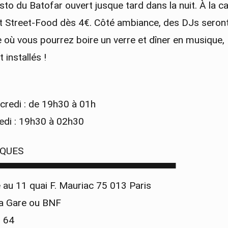
esto du Batofar ouvert jusque tard dans la nuit. À la ca
et Street-Food dès 4€. Côté ambiance, des DJs ser
 où vous pourrez boire un verre et dîner en musique,
installés !
credi : de 19h30 à 01h
edi : 19h30 à 02h30
IQUES
▀▀▀▀▀▀▀▀▀▀▀▀▀▀▀▀▀▀▀▀▀▀▀▀▀▀▀
 au 11 quai F. Mauriac 75 013 Paris
la Gare ou BNF
– 64