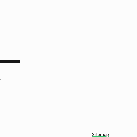
▀▀▀▀▀▀
/
Sitemap