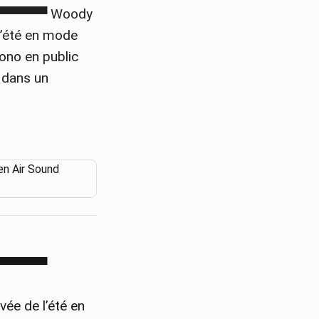
▀▀▀▀▀ Woody
l’été en mode
ono en public
 dans un
▀▀▀▀▀▀
ée de l’été en