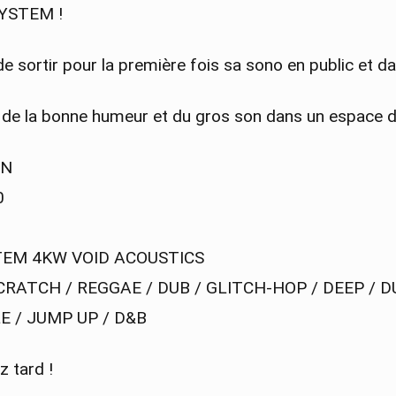
YSTEM !
 de sortir pour la première fois sa sono en public et 
e la bonne humeur et du gros son dans un espace d
IN
0
EM 4KW VOID ACOUSTICS
CRATCH / REGGAE / DUB / GLITCH-HOP / DEEP / D
E / JUMP UP / D&B
z tard !