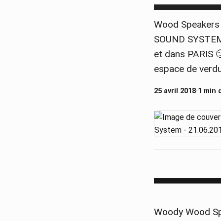
▀▀▀▀▀▀▀▀▀▀
Wood Speakers p
SOUND SYSTEM ! 
et dans PARIS 
espace de verdu
25 avril 2018
·
1 min 
▀▀▀▀▀▀▀▀▀▀
Woody Wood Spea