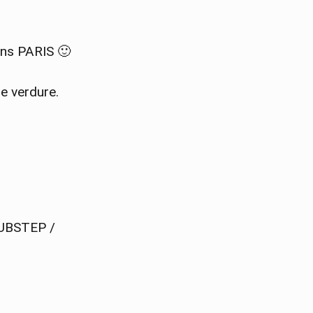
dans PARIS 🙂
e verdure.
UBSTEP /