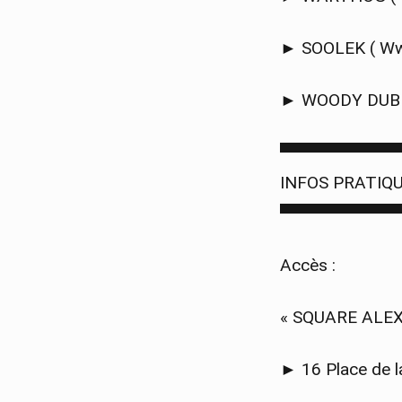
► SOOLEK ( Wws
► WOODY DUB 
▀▀▀▀▀▀▀▀▀▀
INFOS PRATIQ
▀▀▀▀▀▀▀▀▀▀
Accès :
« SQUARE ALE
► 16 Place de l