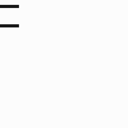
▀▀▀▀▀▀
▀▀▀▀▀▀