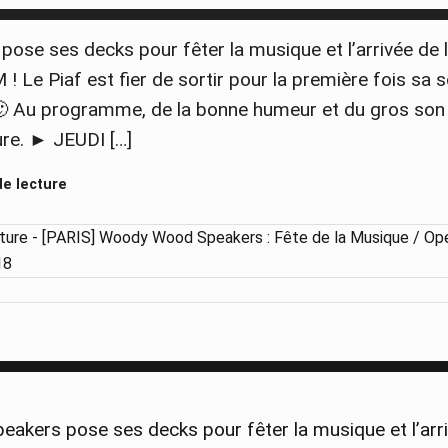
▀▀▀▀▀▀▀▀▀▀▀▀▀▀▀▀▀▀▀▀▀▀▀▀▀▀▀▀▀▀▀▀▀▀▀
ose ses decks pour fêter la musique et l’arrivée de 
Le Piaf est fier de sortir pour la première fois sa s
 Au programme, de la bonne humeur et du gros son
re. ► JEUDI […]
de lecture
▀▀▀▀▀▀▀▀▀▀▀▀▀▀▀▀▀▀▀▀▀▀▀▀▀▀▀▀▀▀▀▀▀▀
kers pose ses decks pour fêter la musique et l’arriv