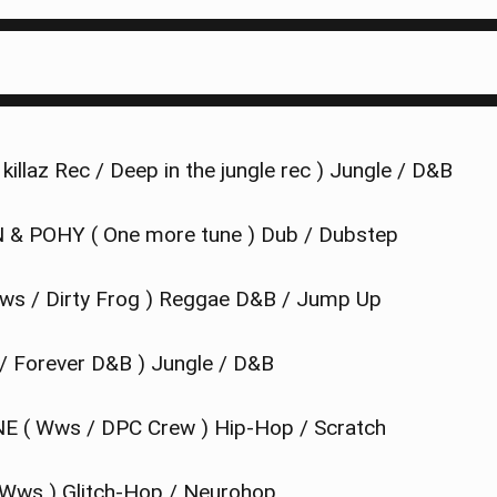
▀▀▀▀▀▀▀▀▀▀▀▀▀▀▀▀▀▀▀▀▀▀▀▀▀▀▀▀▀▀▀▀▀▀
▀▀▀▀▀▀▀▀▀▀▀▀▀▀▀▀▀▀▀▀▀▀▀▀▀▀▀▀▀▀▀▀▀▀
killaz Rec / Deep in the jungle rec ) Jungle / D&B
 POHY ( One more tune ) Dub / Dubstep
s / Dirty Frog ) Reggae D&B / Jump Up
 Forever D&B ) Jungle / D&B
( Wws / DPC Crew ) Hip-Hop / Scratch
ws ) Glitch-Hop / Neurohop