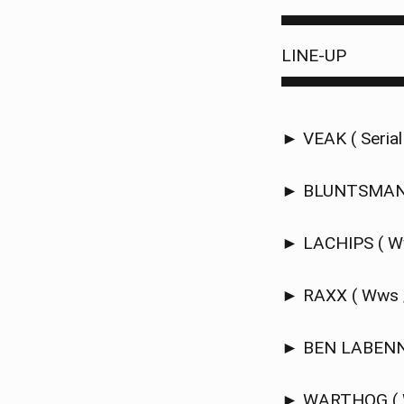
▀▀▀▀▀▀▀▀▀▀
LINE-UP
▀▀▀▀▀▀▀▀▀▀
► VEAK ( Serial 
► BLUNTSMAN &
► LACHIPS ( Ww
► RAXX ( Wws /
► BEN LABENNE 
► WARTHOG ( W