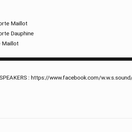
rte Maillot
rte Dauphine
 Maillot
▀▀▀▀▀▀▀▀▀▀▀▀▀▀▀▀▀▀▀▀▀▀▀▀▀▀▀▀▀▀▀▀▀▀
EAKERS : https://www.facebook.com/w.w.s.sound