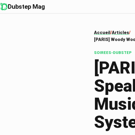
Dubstep Mag
Accueil
Articles
[PARIS] Woody Wood
SOIREES-DUBSTEP
[PAR
Speak
Musi
Syst