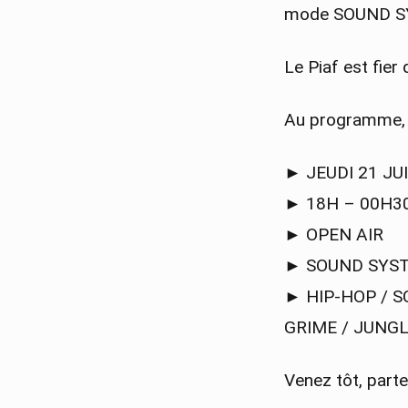
mode SOUND S
Le Piaf est fier
Au programme, d
► JEUDI 21 JU
► 18H – 00H3
► OPEN AIR
► SOUND SYST
► HIP-HOP / S
GRIME / JUNGL
Venez tôt, parte