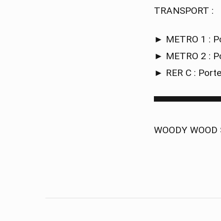
TRANSPORT :
► METRO 1 : Po
► METRO 2 : Po
► RER C : Porte
▀▀▀▀▀▀▀▀▀▀
WOODY WOOD SP