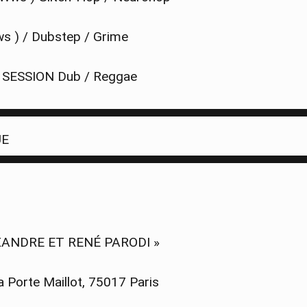
 ) / Dubstep / Grime
SESSION Dub / Reggae
▀▀▀▀▀▀▀▀▀▀▀▀▀▀▀▀▀▀▀▀▀▀▀▀▀▀▀▀▀▀▀▀▀▀
UE
▀▀▀▀▀▀▀▀▀▀▀▀▀▀▀▀▀▀▀▀▀▀▀▀▀▀▀▀▀▀▀▀▀▀
XANDRE ET RENÉ PARODI »
a Porte Maillot, 75017 Paris