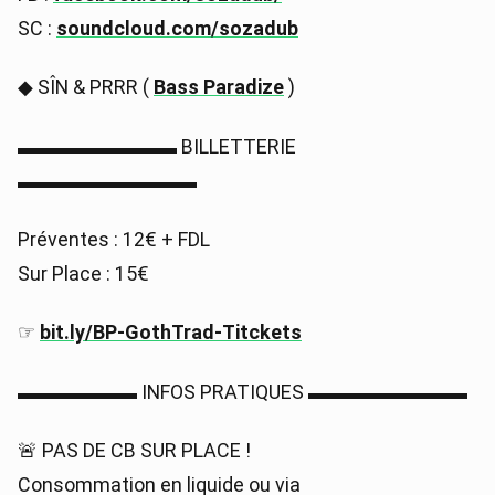
SC :
soundcloud.com/sozadub
◆ SÎN & PRRR (
Bass Paradize
)
▬▬▬▬▬▬▬▬ BILLETTERIE
▬▬▬▬▬▬▬▬▬
Préventes : 12€ + FDL
Sur Place : 15€
☞
bit.ly/BP-GothTrad-Titckets
▬▬▬▬▬▬ INFOS PRATIQUES ▬▬▬▬▬▬▬▬
🚨 PAS DE CB SUR PLACE !
Consommation en liquide ou via