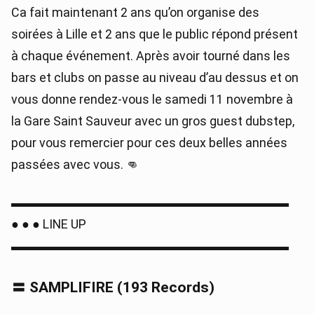
Ca fait maintenant 2 ans qu’on organise des
soirées à Lille et 2 ans que le public répond présent
à chaque événement. Après avoir tourné dans les
bars et clubs on passe au niveau d’au dessus et on
vous donne rendez-vous le samedi 11 novembre à
la Gare Saint Sauveur avec un gros guest dubstep,
pour vous remercier pour ces deux belles années
passées avec vous. 👊
▬▬▬▬▬▬▬▬▬▬▬▬▬▬▬▬▬▬▬▬▬▬
● ● ● LINE UP
▬▬▬▬▬▬▬▬▬▬▬▬▬▬▬▬▬▬▬▬▬▬
〓 SAMPLIFIRE (193 Records)