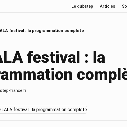
Le dubstep
Articles
So
LA festival : la programmation complète
A festival : la
rammation compl
step-france.fr