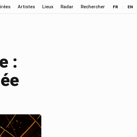
irées
Artistes
Lieux
Radar
Rechercher
FR
/
EN
e :
lée