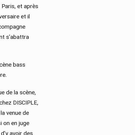
Paris, et après
ersaire et il
accompagne
nt s’abattra
scène bass
re.
ue de la scène,
 chez DISCIPLE,
 la venue de
si on en juge
e d’y avoir des