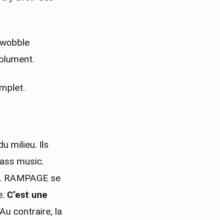
 wobble
solument.
omplet.
u milieu. Ils
bass music.
. RAMPAGE se
e.
C’est une
Au contraire, la