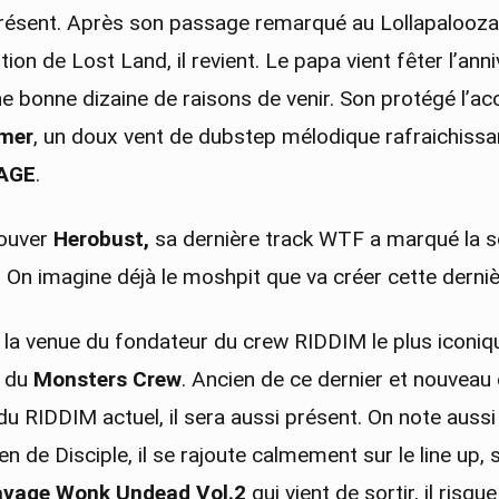
résent. Après son passage remarqué au Lollapalooza 
on de Lost Land, il revient. Le papa vient fêter l’anniv
une bonne dizaine de raisons de venir. Son protégé l’
mer
, un doux vent de dubstep mélodique rafraichissa
AGE
.
rouver
Herobust,
sa dernière track WTF a marqué la 
 On imagine déjà le moshpit que va créer cette derniè
 la venue du fondateur du crew RIDDIM le plus iconiq
a du
Monsters Crew
. Ancien de ce dernier et nouveau
e du RIDDIM actuel, il sera aussi présent. On note aussi
cien de Disciple, il se rajoute calmement sur le line up, 
avage Wonk Undead Vol.2
qui vient de sortir, il risqu