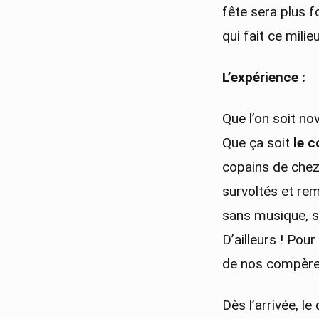
fête sera plus f
qui fait ce mili
L’expérience :
Que l’on soit no
Que ça soit
le 
copains de che
survoltés et re
sans musique, se
D’ailleurs ! Pou
de nos compères
Dès l’arrivée, 