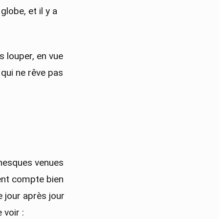
obe, et il y a
s louper, en vue
 qui ne rêve pas
anesques venues
ment compte bien
 jour après jour
voir :