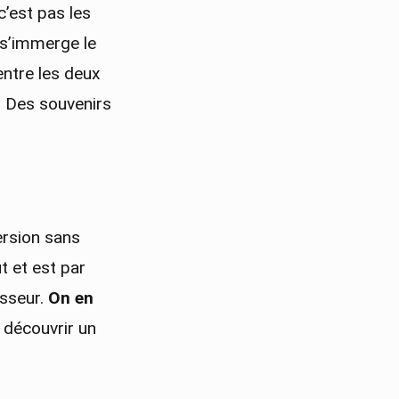
c’est pas les
 s’immerge le
entre les deux
. Des souvenirs
mersion sans
t et est par
isseur.
On en
e découvrir un