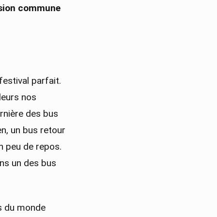
assion commune
estival parfait.
lleurs nos
rnière des bus
n, un bus retour
un peu de repos.
ans un des bus
us du monde