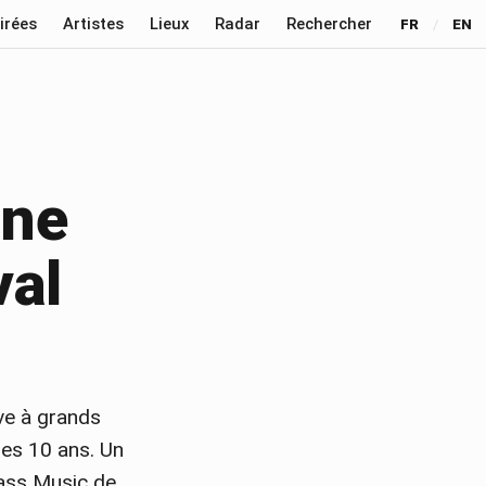
irées
Artistes
Lieux
Radar
Rechercher
FR
/
EN
 ne
val
ve à grands
 ses 10 ans. Un
Bass Music de