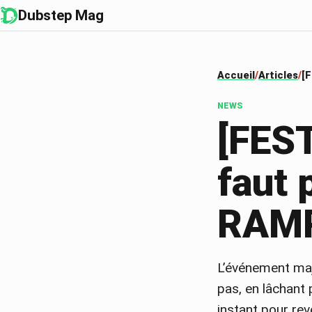
Dubstep Mag
Accueil
Articles
[F
NEWS
[FEST
faut 
RAMP
L’événement maj
pas, en lâchant 
instant pour rev