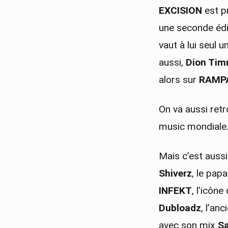
EXCISION
est p
une seconde éditi
vaut à lui seul 
aussi,
Dion Tim
alors sur
RAMP
On va aussi ret
music mondiale.
Mais c’est aussi
Shiverz
, le pap
INFEKT
, l’icôn
Dubloadz
, l’an
avec son mix
S