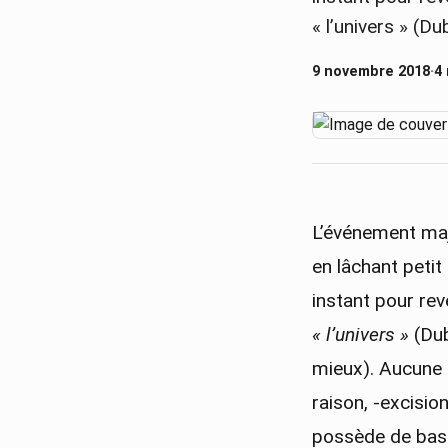
« l’univers » (D
9 novembre 2018
·
4
L’événement maj
en lâchant petit
instant pour rev
« l’univers »
(Dub
mieux). Aucune r
raison, -excisio
possède de base 