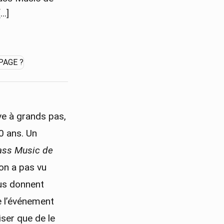
[…]
ve à grands pas,
10 ans. Un
Bass Music de
on a pas vu
ous donnent
ue l’événement
iser que de le