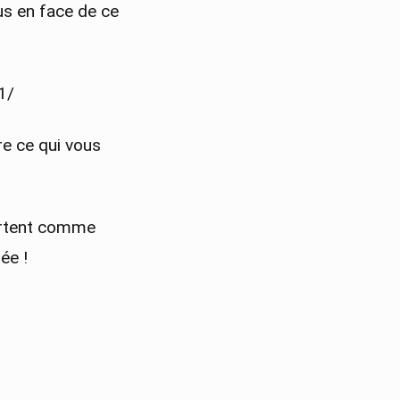
us en face de ce
1/
e ce qui vous
partent comme
ée !