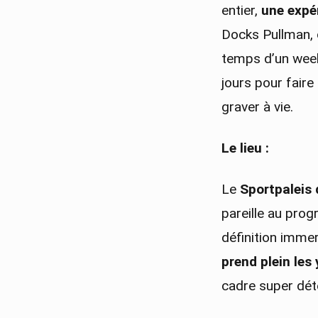
entier,
une expér
Docks Pullman, c
temps d’un week-
jours pour fair
graver à vie.
Le lieu :
Le
Sportpaleis 
pareille au pro
définition immer
prend plein les 
cadre super déten