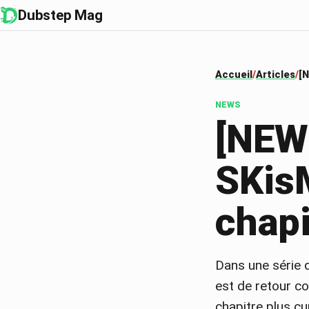
Dubstep Mag
Accueil
Articles
[N
NEWS
[NEWS
SKis
chapi
Dans une série 
est de retour 
chapitre plus cu