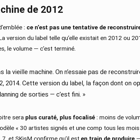
achine de 2012
d’emblée :
ce n’est pas une tentative de reconstruir
a version du label telle qu’elle existait en 2012 ou 201
s, le volume — c’est terminé.
as la vieille machine. On n’essaie pas de reconstrui
2, 2014. Cette version du label, la façon dont on op
planning de sorties — c’est fini. »
itre sera
plus curaté, plus focalisé
: moins de volum
 modèle « 30 artistes signés et une comp tous les mois 
. 7, et SKisM confirme qu’il est
en train de produire
—