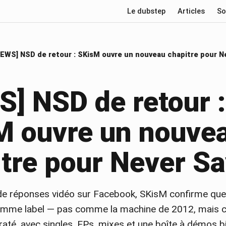
Le dubstep
Articles
So
EWS] NSD de retour : SKisM ouvre un nouveau chapitre pour N
] NSD de retour :
M ouvre un nouve
tre pour Never Sa
de réponses vidéo sur Facebook, SKisM confirme que
comme label — pas comme la machine de 2012, mais
raté, avec singles, EPs, mixes et une boîte à démos b