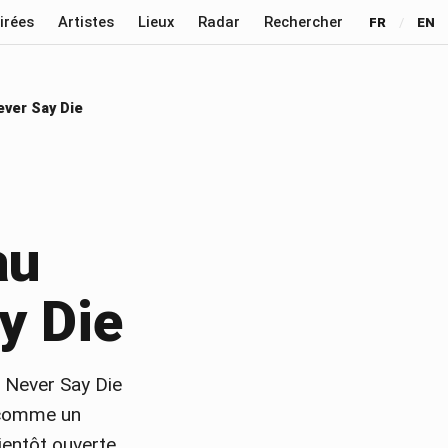
irées
Artistes
Lieux
Radar
Rechercher
FR
/
EN
ever Say Die
au
y Die
 Never Say Die
 comme un
ientôt ouverte.