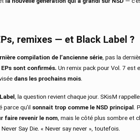
et
la nouvelle génération qui a grandi sur NSD
— c’es
EPs, remixes — et Black Label ?
rnière compilation de l’ancienne série
, pas la derniè
t EPs sont confirmés.
Un remix pack pour Vol. 7 est e
 visée
dans les prochains mois
.
 Label
, la question revient chaque jour. SKisM rappell
é parce qu’il
sonnait trop comme le NSD principal
. 
r faire revenir le nom
, mais le côté plus sombre et c
Never Say Die. « Never say never », toutefois.