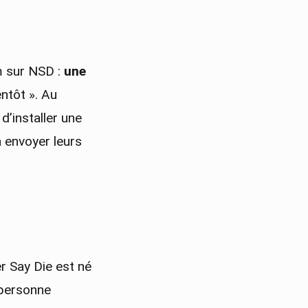
m sur NSD :
une
ntôt ». Au
 d’installer une
à envoyer leurs
er Say Die est né
 personne