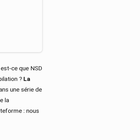
 est-ce que NSD
pilation ?
La
ans une série de
e la
ateforme : nous
.