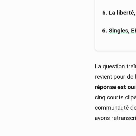
La liberté
Singles, E
La question traî
revient pour de 
réponse est oui
cinq courts cli
communauté depu
avons retranscri