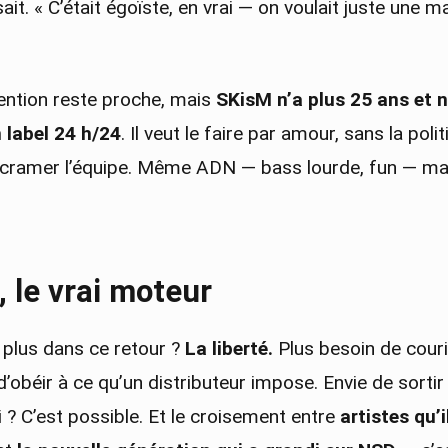
sait. « C’était égoïste, en vrai — on voulait juste une 
ntention reste proche, mais
SKisM n’a plus 25 ans et n
n label 24 h/24
. Il veut le faire par amour, sans la poli
ns cramer l’équipe. Même ADN — bass lourde, fun — m
, le vrai moteur
le plus dans ce retour ?
La liberté.
Plus besoin de couri
’obéir à ce qu’un distributeur impose. Envie de sortir
 ? C’est possible. Et le croisement entre
artistes qu’