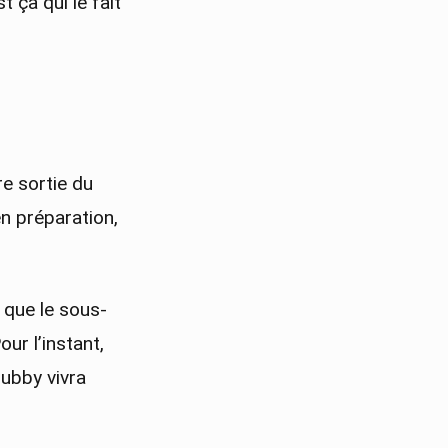
t ça qui le fait
re sortie du
n préparation,
e que le sous-
Pour l’instant,
lubby vivra