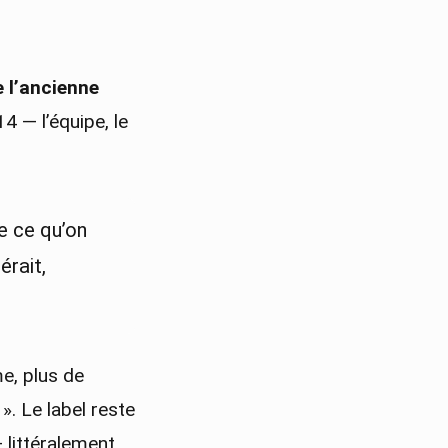
e l’ancienne
4 — l’équipe, le
re ce qu’on
érait,
e, plus de
». Le label reste
 littéralement