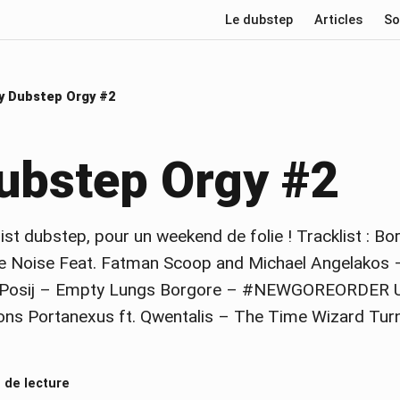
Le dubstep
Articles
So
y Dubstep Orgy #2
ubstep Orgy #2
list dubstep, pour un weekend de folie ! Tracklist : B
 The Noise Feat. Fatman Scoop and Michael Angelakos 
) Posij – Empty Lungs Borgore – #NEWGOREORDER 
ions Portanexus ft. Qwentalis – The Time Wizard Tur
 de lecture