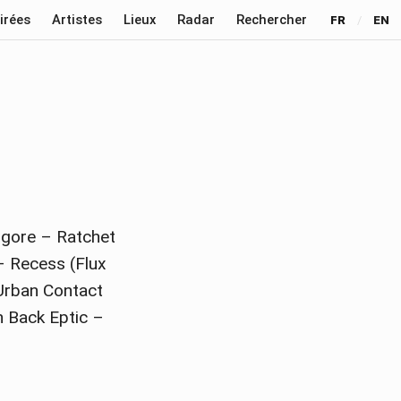
irées
Artistes
Lieux
Radar
Rechercher
FR
/
EN
orgore – Ratchet
– Recess (Flux
Urban Contact
n Back Eptic –