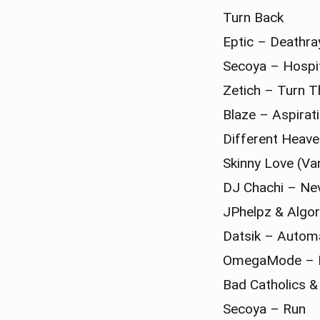
Turn Back
Eptic – Deathra
Secoya – Hospi
Zetich – Turn 
Blaze – Aspirat
Different Heave
Skinny Love (Va
DJ Chachi – Nev
JPhelpz & Algo
Datsik – Automa
OmegaMode – 
Bad Catholics 
Secoya – Run