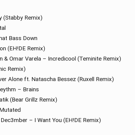
y (Stabby Remix)
tal
That Bass Down
ion (EH!DE Remix)
n & Omar Varela – Incredicool (Teminite Remix)
nic Remix)
er Alone ft. Natascha Bessez (Ruxell Remix)
reythm – Brains
tik (Bear Grillz Remix)
Mutated
& Dec3mber – I Want You (EH!DE Remix)