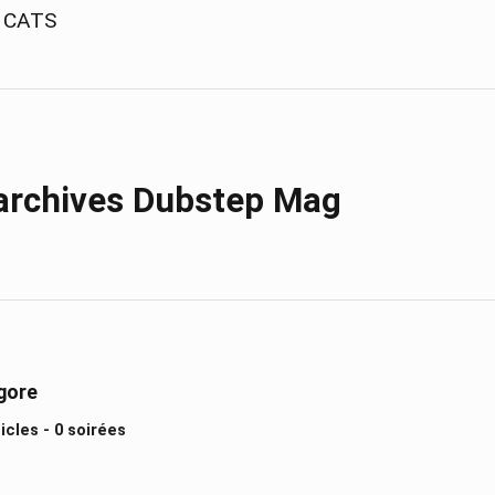
 CATS
 archives Dubstep Mag
gore
ticles - 0 soirées