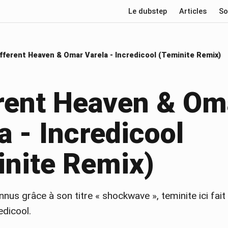
Le dubstep
Articles
So
fferent Heaven & Omar Varela - Incredicool (Teminite Remix)
erent Heaven & Om
a - Incredicool
inite Remix)
nus grâce à son titre « shockwave », teminite ici fai
edicool.