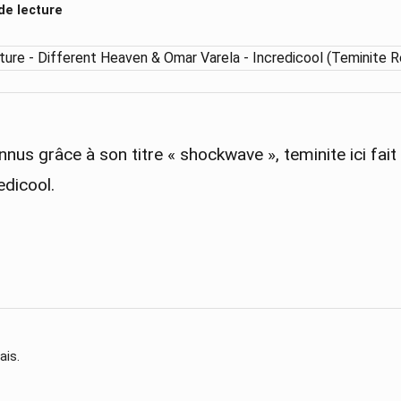
de lecture
nus grâce à son titre « shockwave », teminite ici fai
edicool.
ais.