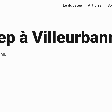
Le dubstep
Articles
So
ep à
Villeurban
nir.