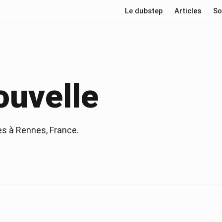
Le dubstep
Articles
So
ouvelle
es à
Rennes
, France
.