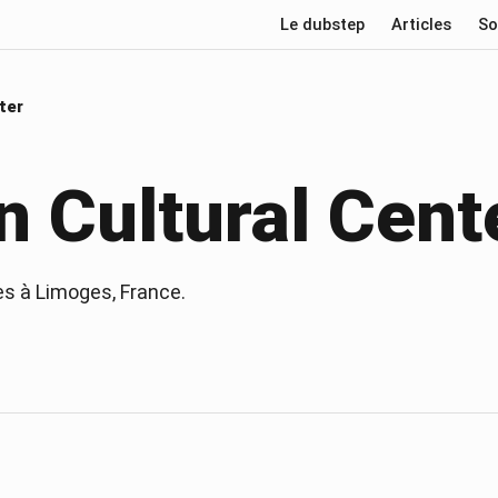
Le dubstep
Articles
So
ter
 Cultural Cent
es à
Limoges
, France
.