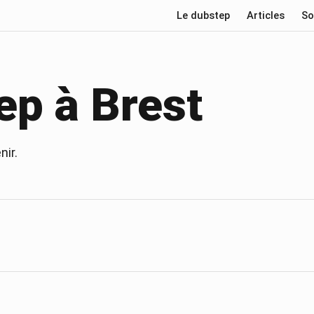
Le dubstep
Articles
So
ep à
Brest
nir.