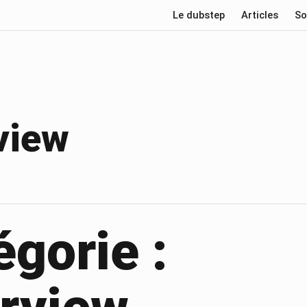
Le dubstep
Articles
So
view
égorie :