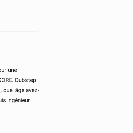
our une
UYGORE. Dubstep
, quel âge avez-
uis ingénieur