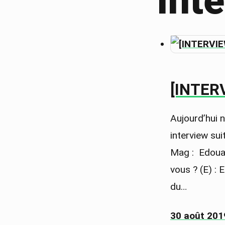
Int
[INTER
Aujourd’hui
interview sui
Mag : Edouar
vous ? (E) : 
du…
30 août 201