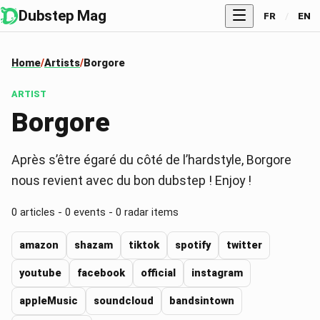
Dubstep Mag
FR
/
EN
Home
Artists
Borgore
ARTIST
Borgore
Après s’être égaré du côté de l’hardstyle, Borgore
nous revient avec du bon dubstep ! Enjoy !
0 articles - 0 events - 0 radar items
amazon
shazam
tiktok
spotify
twitter
youtube
facebook
official
instagram
appleMusic
soundcloud
bandsintown