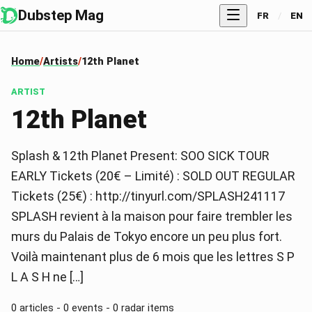
Dubstep Mag
FR
/
EN
Home
Artists
12th Planet
ARTIST
12th Planet
Splash & 12th Planet Present: SOO SICK TOUR
EARLY Tickets (20€ – Limité) : SOLD OUT REGULAR
Tickets (25€) : http://tinyurl.com/SPLASH241117
SPLASH revient à la maison pour faire trembler les
murs du Palais de Tokyo encore un peu plus fort.
Voilà maintenant plus de 6 mois que les lettres S P
L A S H ne […]
0 articles - 0 events - 0 radar items