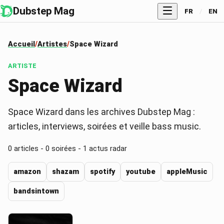
Dubstep Mag
FR
/
EN
Accueil
Artistes
Space Wizard
ARTISTE
Space Wizard
Space Wizard dans les archives Dubstep Mag :
articles, interviews, soirées et veille bass music.
0
articles -
0
soirées -
1
actus radar
amazon
shazam
spotify
youtube
appleMusic
bandsintown