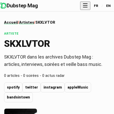
Dubstep Mag
FR
/
EN
Accueil
Artistes
SKXLVTOR
ARTISTE
SKXLVTOR
SKXLVTOR dans les archives Dubstep Mag :
articles, interviews, soirées et veille bass music.
0
articles -
0
soirées -
0
actus radar
spotify
twitter
instagram
appleMusic
bandsintown