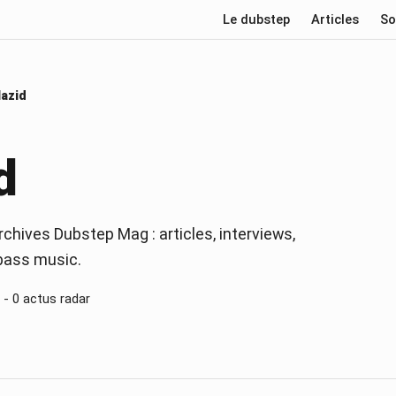
Le dubstep
Articles
So
lazid
d
rchives Dubstep Mag : articles, interviews,
 bass music.
 -
0
actus radar