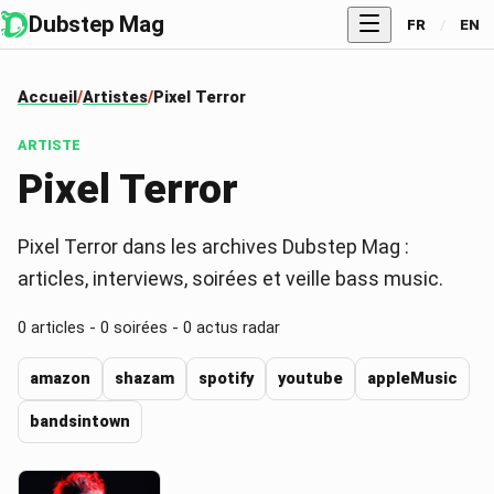
Dubstep Mag
FR
/
EN
Accueil
Artistes
Pixel Terror
ARTISTE
Pixel Terror
Pixel Terror dans les archives Dubstep Mag :
articles, interviews, soirées et veille bass music.
0
articles -
0
soirées -
0
actus radar
amazon
shazam
spotify
youtube
appleMusic
bandsintown