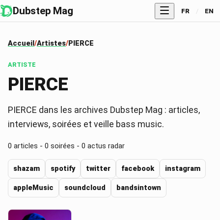
Dubstep Mag
FR
/
EN
Accueil
Artistes
PIERCE
ARTISTE
PIERCE
PIERCE dans les archives Dubstep Mag : articles,
interviews, soirées et veille bass music.
0
articles -
0
soirées -
0
actus radar
shazam
spotify
twitter
facebook
instagram
appleMusic
soundcloud
bandsintown