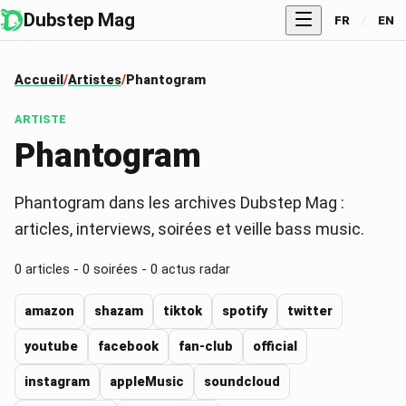
Dubstep Mag
FR
/
EN
Accueil
Artistes
Phantogram
ARTISTE
Phantogram
Phantogram dans les archives Dubstep Mag :
articles, interviews, soirées et veille bass music.
0
articles -
0
soirées -
0
actus radar
amazon
shazam
tiktok
spotify
twitter
youtube
facebook
fan-club
official
instagram
appleMusic
soundcloud