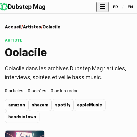
Dubstep Mag
FR
/
EN
Accueil
Artistes
Oolacile
ARTISTE
Oolacile
Oolacile dans les archives Dubstep Mag : articles,
interviews, soirées et veille bass music.
0
articles -
0
soirées -
0
actus radar
amazon
shazam
spotify
appleMusic
bandsintown