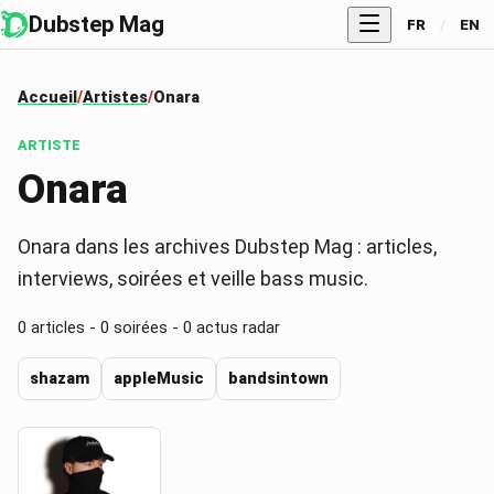
Dubstep Mag
FR
/
EN
Accueil
Artistes
Onara
ARTISTE
Onara
Onara dans les archives Dubstep Mag : articles,
interviews, soirées et veille bass music.
0
articles -
0
soirées -
0
actus radar
shazam
appleMusic
bandsintown