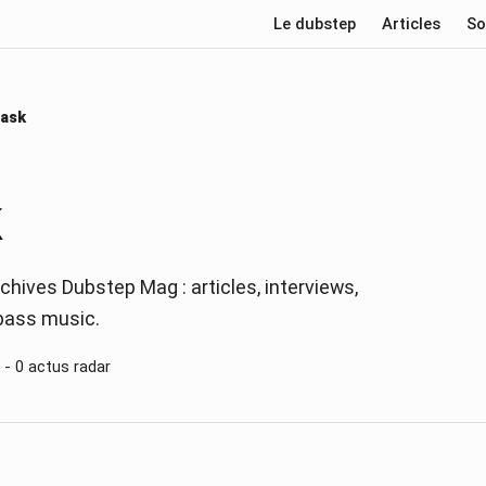
Le dubstep
Articles
So
ask
k
chives Dubstep Mag : articles, interviews,
 bass music.
 -
0
actus radar