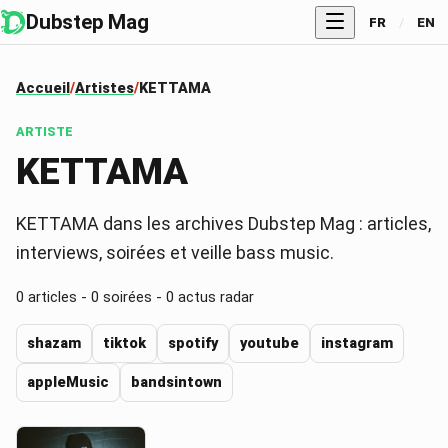
Dubstep Mag
FR
/
EN
Accueil
Artistes
KETTAMA
ARTISTE
KETTAMA
KETTAMA dans les archives Dubstep Mag : articles,
interviews, soirées et veille bass music.
0
articles -
0
soirées -
0
actus radar
shazam
tiktok
spotify
youtube
instagram
appleMusic
bandsintown