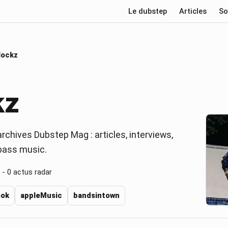
Le dubstep
Articles
So
lockz
kz
rchives Dubstep Mag : articles, interviews,
 bass music.
 -
0
actus radar
ook
appleMusic
bandsintown