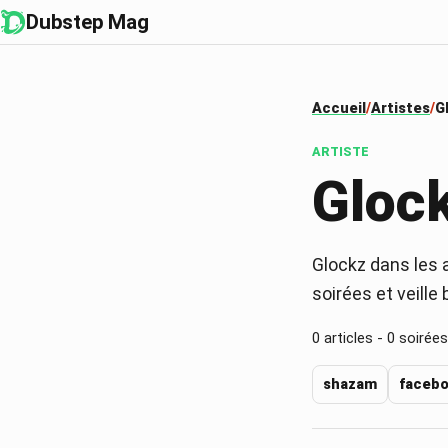
Dubstep Mag
Accueil
Artistes
G
ARTISTE
Gloc
Glockz dans les a
soirées et veille
0
articles -
0
soirées
shazam
faceb