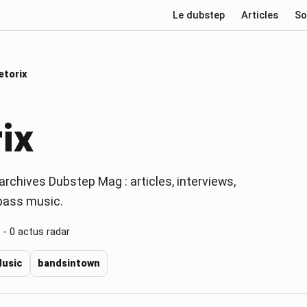
Le dubstep
Articles
So
etorix
ix
archives Dubstep Mag : articles, interviews,
 bass music.
 -
0
actus radar
Music
bandsintown