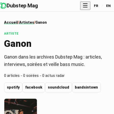
Dubstep Mag
FR
/
EN
Accueil
Artistes
Ganon
ARTISTE
Ganon
Ganon dans les archives Dubstep Mag : articles,
interviews, soirées et veille bass music.
0
articles -
0
soirées -
0
actus radar
spotify
facebook
soundcloud
bandsintown