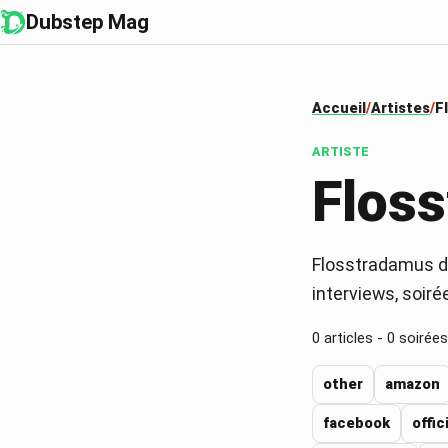
Dubstep Mag
Accueil
Artistes
F
ARTISTE
Flos
Flosstradamus da
interviews, soiré
0
articles -
0
soirées
other
amazon
facebook
offic