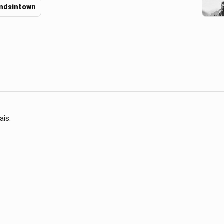
ndsintown
ais.