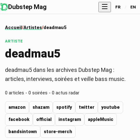
Dubstep Mag
FR
/
EN
Accueil
Artistes
deadmau5
ARTISTE
deadmau5
deadmau5 dans les archives Dubstep Mag :
articles, interviews, soirées et veille bass music.
0
articles -
0
soirées -
0
actus radar
amazon
shazam
spotify
twitter
youtube
facebook
official
instagram
appleMusic
bandsintown
store-merch