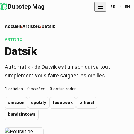
Dubstep Mag
FR
/
EN
Accueil
Artistes
Datsik
ARTISTE
Datsik
Automatik - de Datsik est un son qui va tout
simplement vous faire saigner les oreilles !
1
articles -
0
soirées -
0
actus radar
amazon
spotify
facebook
official
bandsintown