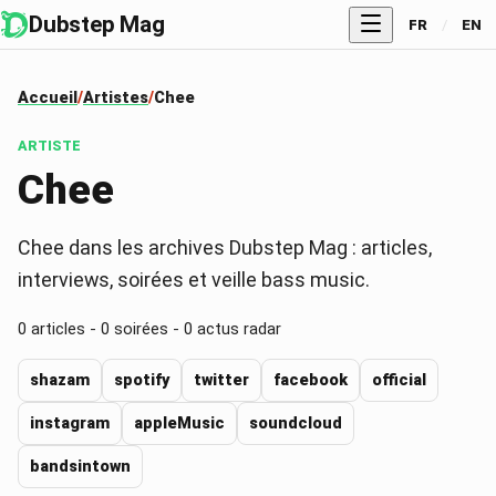
Dubstep Mag
FR
/
EN
Accueil
Artistes
Chee
ARTISTE
Chee
Chee dans les archives Dubstep Mag : articles,
interviews, soirées et veille bass music.
0
articles -
0
soirées -
0
actus radar
shazam
spotify
twitter
facebook
official
instagram
appleMusic
soundcloud
bandsintown