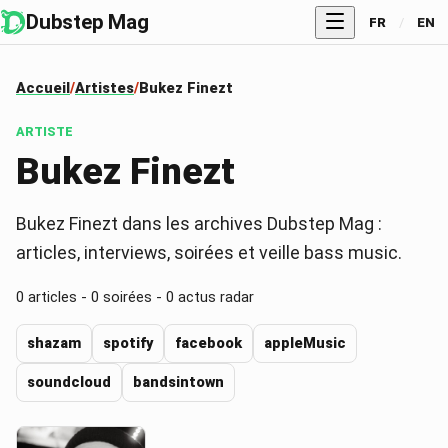
Dubstep Mag
FR
/
EN
Accueil
Artistes
Bukez Finezt
ARTISTE
Bukez Finezt
Bukez Finezt dans les archives Dubstep Mag :
articles, interviews, soirées et veille bass music.
0
articles -
0
soirées -
0
actus radar
shazam
spotify
facebook
appleMusic
soundcloud
bandsintown