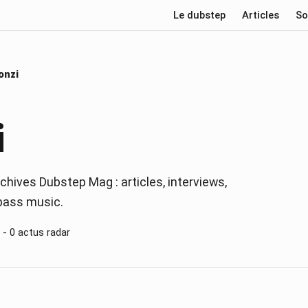
Le dubstep
Articles
So
onzi
i
chives Dubstep Mag : articles, interviews,
 bass music.
 -
0
actus radar