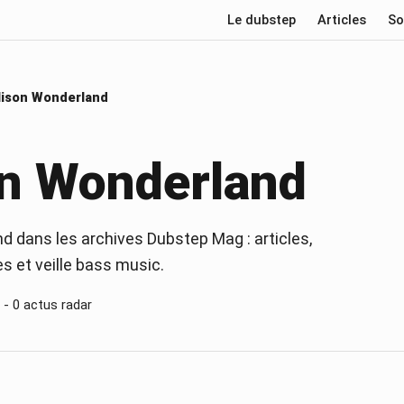
Le dubstep
Articles
So
lison Wonderland
on Wonderland
d dans les archives Dubstep Mag : articles,
es et veille bass music.
 -
0
actus radar