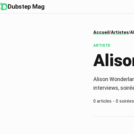
Dubstep Mag
Accueil
Artistes
A
ARTISTE
Alis
Alison Wonderlan
interviews, soiré
0
articles -
0
soirées