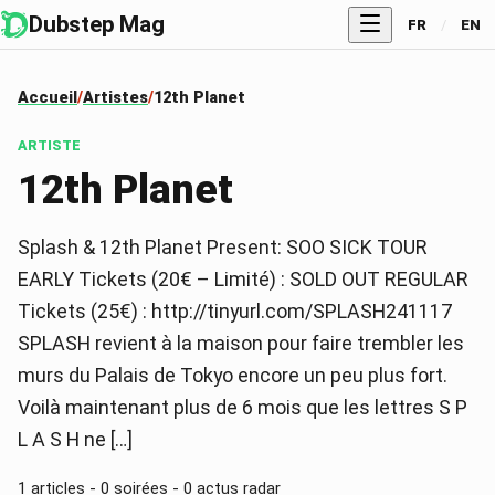
Dubstep Mag
FR
/
EN
Accueil
Artistes
12th Planet
ARTISTE
12th Planet
Splash & 12th Planet Present: SOO SICK TOUR
EARLY Tickets (20€ – Limité) : SOLD OUT REGULAR
Tickets (25€) : http://tinyurl.com/SPLASH241117
SPLASH revient à la maison pour faire trembler les
murs du Palais de Tokyo encore un peu plus fort.
Voilà maintenant plus de 6 mois que les lettres S P
L A S H ne […]
1
articles -
0
soirées -
0
actus radar